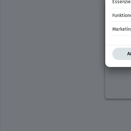
Wir ben
Insta
Wir ver
einzubett
Aktivitä
durch un
z