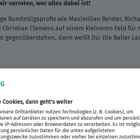
wir verraten, wer alles dabei ist!
e Bundesligaprofis wie Maximilian Beister, Rich
 Christian Clemens auf einem kleineren Feld für 
n gegenüberstehen, dann weißt Du: Die Baller Lea
ötigen Ihre Zustimmung, um den
gram Content-Service zu laden!
wenden Instagram Content, um Inhalte
en. Dieser Service kann Daten zu Ihren
ten sammeln. Bitte lesen Sie die Details
d stimmen Sie der Nutzung des Service
u, um diese Inhalte anzuzeigen.