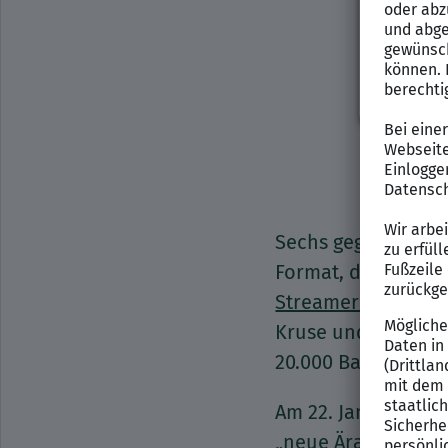
Sechs gegen sechs,
Format, das den N
Streamer Montana
Kruse und Kevin P
20.000 Baller-Leag
Am 22. Januar begi
„neue Ära des Fußb