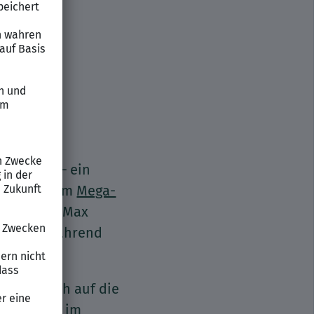
re sorgt – ein
m Manager um
Mega-
all-Profis Max
sammen, während
mit Du Dich auf die
alle Teams im