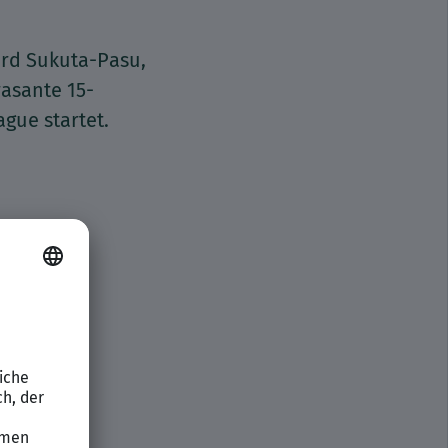
ard Sukuta-Pasu,
rasante 15-
gue startet.