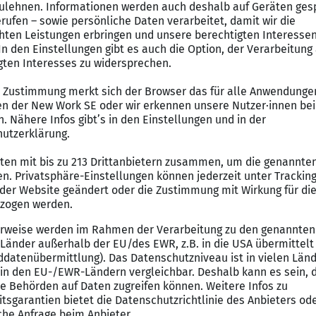
Mehr Informationen
Akzeptieren
 auf einem Feld, das für Nähe, Tempo und mehr To
ervenkitzel neu definiert. Die prominenten Tea
Black
,
Jürgen „Knossi“ Knossalla
oder die Ex-Fußb
rince Boateng stellten am Montag ihre Kader zu
ue-Fans auf Twitch zusahen.
nnt der erste Spieltag in der Motorworld Köln. Da
alls“ bestens vorbereiten kannst, stellen wir Dir 