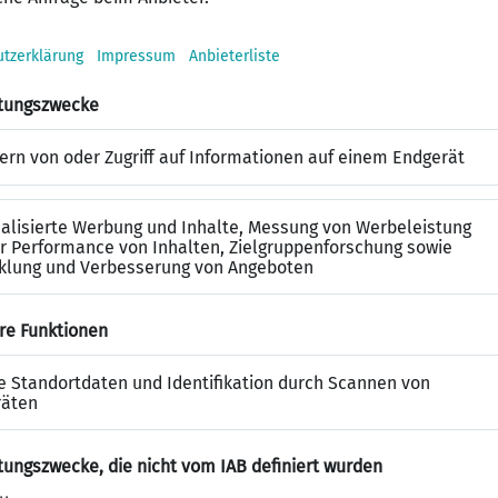
ski & Alisha Lehmann
cht nur Präsident, sondern auch Team Manager: Lu
14 hat eine Vorliebe für echten Straßenfußball u
Team Manager. Unterstütz wird er von Alisha Lehm
ston Villa ihre Gegnerinnen schwindelig und weiß
schaft für den Sieg benötigt. Das Duo kombiniert
sse.