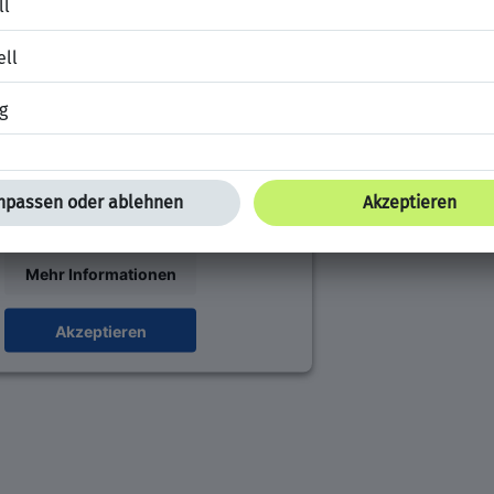
ötigen Ihre Zustimmung, um den
gram Content-Service zu laden!
wenden Instagram Content, um Inhalte
en. Dieser Service kann Daten zu Ihren
ten sammeln. Bitte lesen Sie die Details
d stimmen Sie der Nutzung des Service
u, um diese Inhalte anzuzeigen.
Mehr Informationen
Akzeptieren