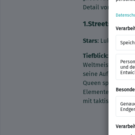
Detail vor.
1.Streets United
Stars:
Lukas Podol
Tiefblick:
Er ist ni
Weltmeister von 20
seine Aufgabe als 
Queen spielt mit A
Elemente eine Mann
mit taktischer Fine