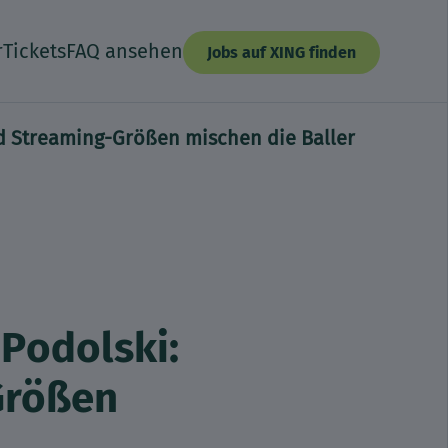
r
Tickets
FAQ ansehen
Jobs auf XING finden
nd Streaming-Größen mischen die Baller
 Podolski:
Größen