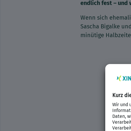
endlich fest – und 
Wenn sich ehemalig
Sascha Bigalke und
minütige Halbzeite
Wir ben
Insta
Wir ver
einzubett
Aktivitä
durch un
z