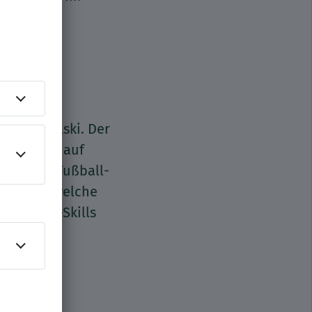
kas Podolski. Der
nd brennt auf
ann. Die Fußball-
t genau, welche
 Fußball-Skills