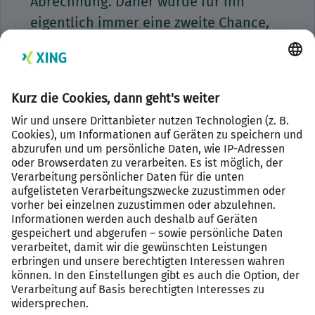
Abrechnung. Daher würde für ihn
eigentlich immer eine zweite Chance,
vor der Kündigung kommen. “Kommt
aber auch aufs Vergehen an”, gibt
Lobrecht zu bedenken. Eine solche
Haltung ist Gold wert – sie fördert
Wachstum und Zusammenhalt.
Mit einem Augenzwinkern und einer
Prise Selbstironie führt Lobrecht
“Beton Berlin”. Er zeigt, dass auch
unbequeme Typen den Ton angeben
und Erfolg haben können. Sein
unkonventioneller Stil wirft Fragen auf,
macht aber Bock auf mehr. Denn echte
Leader punkten nicht nur mit Siegen,