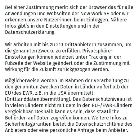
sondern auch mit Charakterstärke.
Am kommenden Montag um 18.15 Uhr
geht’s dann auch schon wieder
weiter.
Im Stream auf Twitch
werden
die Fans von „Beton Berlin“ dann sehen
können, ob es im zweiten Anlauf mit
dem ersten Sieg klappen wird.
Dein aktueller Job
kickt nicht so
richtig?