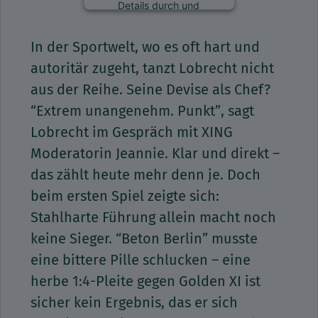
Details durch und
stimmen Sie der
Nutzung des Service zu,
In der Sportwelt, wo es oft hart und
um diese Inhalte
anzuzeigen.
autoritär zugeht, tanzt Lobrecht nicht
aus der Reihe. Seine Devise als Chef?
Mehr Informationen
“Extrem unangenehm. Punkt”, sagt
Lobrecht im Gespräch mit XING
Akzeptieren
Moderatorin Jeannie. Klar und direkt –
das zählt heute mehr denn je. Doch
beim ersten Spiel zeigte sich:
Stahlharte Führung allein macht noch
keine Sieger. “Beton Berlin” musste
eine bittere Pille schlucken – eine
herbe 1:4-Pleite gegen Golden XI ist
sicher kein Ergebnis, das er sich